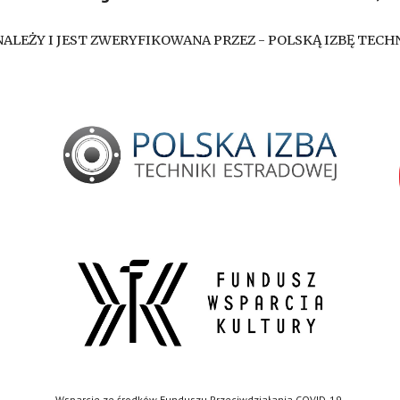
ALEŻY I JEST ZWERYFIKOWANA PRZEZ - POLSKĄ IZBĘ TEC
Wsparcie ze środków Funduszu Przeciwdziałania COVID-19