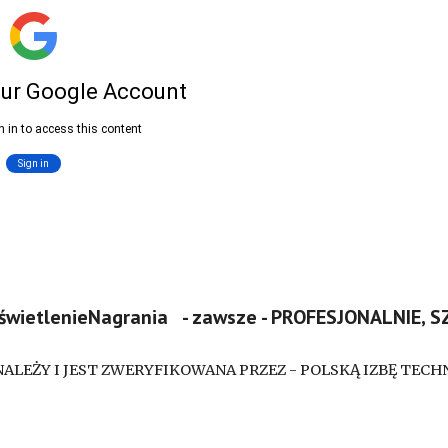
OświetlenieNagrania - zawsze - PROFESJONALNIE, 
ALEŻY I JEST ZWERYFIKOWANA PRZEZ - POLSKĄ IZBĘ TEC