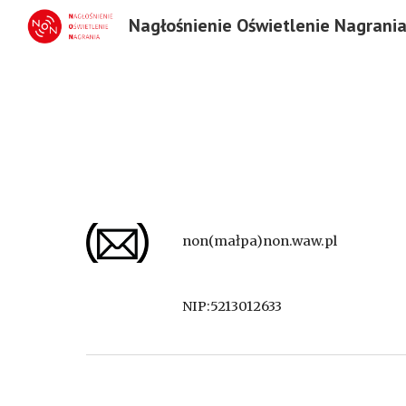
Nagłośnienie Oświetlenie Nagrani
Sk
non(małpa)non.waw.pl
NIP:5213012633